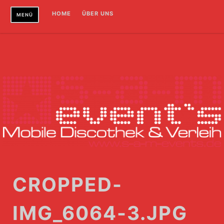
Zum
HOME
ÜBER UNS
MENÜ
Inhalt
springen
CROPPED-
IMG_6064-3.JPG