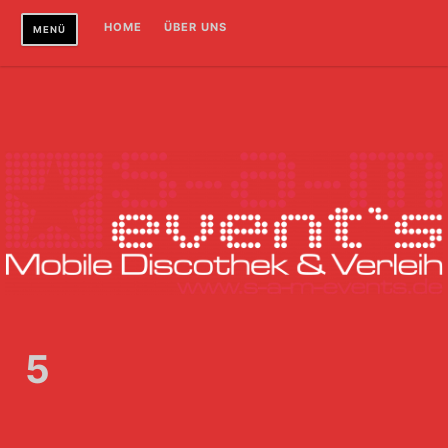
Zum
HOME
ÜBER UNS
MENÜ
Inhalt
springen
5