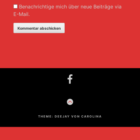
Benachrichtige mich über neue Beiträge via
E-Mail.
Footer-
Facebook
Inhalt
ZUM
ANFANG
THEME: DEEJAY VON CAROLINA