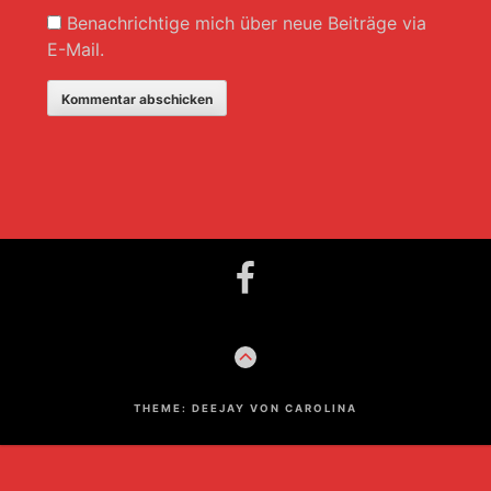
Benachrichtige mich über neue Beiträge via
E-Mail.
Footer-
Facebook
Inhalt
ZUM
ANFANG
THEME: DEEJAY VON CAROLINA